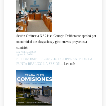
Sesión Ordinaria N.º 21: el Concejo Deliberante aprobó por
unanimidad dos despachos y giró nuevos proyectos a
comisión
por Noticias HCD
agosto 6, 2026
EL HONORABLE CONCEJO DELIBERANTE DE LA
:
PUNTA REALIZÓ LA SESIÓN...
Lee más
Sesión
Ordinaria
N.º
21:
el
Concejo
Deliberante