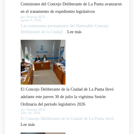
Comisiones del Concejo Deliberante de La Punta avanzaron
aprobó
en el tratamiento de expedientes legislativos
por
por Noticias HCD
agosto 4, 2026
unanimidad
Las comisiones permanentes del Honorable Concejo
dos
:
Deliberante de la Ciudad...
Lee más
despachos
Comisiones
y
del
giró
Concejo
nuevos
Deliberante
proyectos
de
a
La
comisión
Punta
El Concejo Deliberante de la Ciudad de La Punta llevó
avanzaron
adelante este jueves 30 de julio la vigésima Sesión
en
Ordinaria del período legislativo 2026
el
por Noticias HCD
julio 30, 2026
tratamiento
El Concejo Deliberante de la Ciudad de La Punta llevó...
de
:
Lee más
expedientes
El