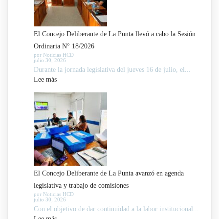
El Concejo Deliberante de La Punta llevó a cabo la Sesión
Ordinaria N° 18/2026
por Noticias HCD
julio 30, 2026
Durante la jornada legislativa del jueves 16 de julio, el...
:
Lee más
El
Concejo
Deliberante
de
La
Punta
llevó
El Concejo Deliberante de La Punta avanzó en agenda
a
legislativa y trabajo de comisiones
cabo
por Noticias HCD
julio 30, 2026
la
Con el objetivo de dar continuidad a la labor institucional...
Sesión
:
Lee más