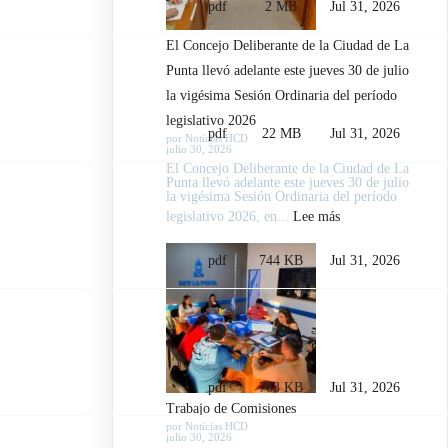
La
pdf
2 MB
Jul 31, 2026
Punta
El Concejo Deliberante de la Ciudad de La
avanzaron
Punta llevó adelante este jueves 30 de julio
en
la vigésima Sesión Ordinaria del período
el
legislativo 2026
tratamiento
pdf
22 MB
Jul 31, 2026
por Noticias HCD
julio 30, 2026
de
El Concejo Deliberante de la Ciudad de La
expedientes
Punta llevó adelante este jueves 30 de julio
la vigésima Sesión Ordinaria del período
legislativos
:
legislativo 2026, en...
Lee más
El
pdf
744 KB
Jul 31, 2026
Concejo
Deliberante
de
la
Ciudad
pdf
763 KB
Jul 31, 2026
de
Trabajo de Comisiones
La
por Noticias HCD
julio 30, 2026
Punta