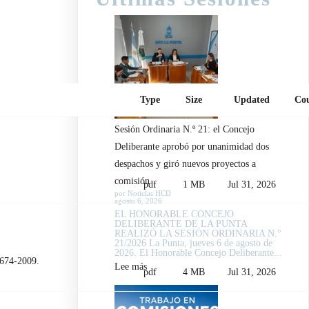
Type
Size
Updated
Co
Sesión Ordinaria N.º 21: el Concejo
Deliberante aprobó por unanimidad dos
despachos y giró nuevos proyectos a
comisión
pdf
1 MB
Jul 31, 2026
por Noticias HCD
agosto 6, 2026
EL HONORABLE CONCEJO
DELIBERANTE DE LA PUNTA
REALIZÓ LA SESIÓN ORDINARIA N.°
21/2026 La Punta, jueves 6 de agosto de
2026. El Honorable Concejo Deliberante...
74-2009.
:
Lee más
pdf
4 MB
Jul 31, 2026
Sesión
Ordinaria