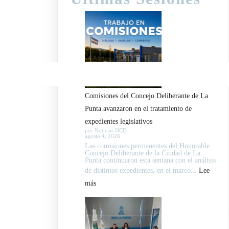
Comisiones del Concejo Deliberante de La
Punta avanzaron en el tratamiento de
expedientes legislativos
por Noticias HCD
agosto 4, 2026
Las comisiones permanentes del Honorable
Concejo Deliberante de la Ciudad de La
Punta continuaron esta semana con el análisis
de distintos expedientes, en el marco...
Lee
:
más
Comisiones
del
Concejo