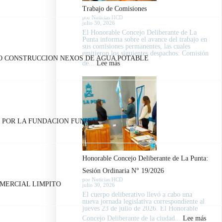
Trabajo de Comisiones
La
por Noticias HCD
julio 30, 2026
Punta
El Honorable Concejo Deliberante de La
llevó
Punta informa sobre el avance del trabajo en
sus comisiones permanentes, las cuales
adelante
emitieron los siguientes despachos: Comisión
O CONSTRUCCION NEXOS DE AGUA POTABLE
este
:
de...
Lee más
jueves
Trabajo
30
de
de
Comisiones
julio
 POR LA FUNDACION FUNISA.
la
vigésima
Sesión
Honorable Concejo Deliberante de La Punta:
Ordinaria
Sesión Ordinaria N° 19/2026
del
por Noticias HCD
OMERCIAL LIMPITO
julio 30, 2026
período
El cuerpo deliberativo llevó a cabo una
legislativo
nueva jornada legislativa correspondiente al
jueves 23 de julio de 2026. El Honorable
2026
:
Concejo Deliberante de la ciudad...
Lee más