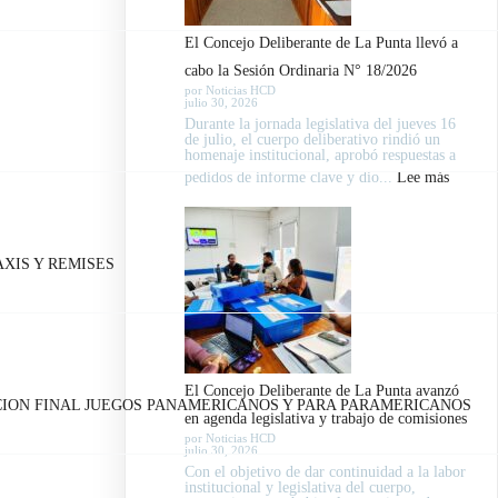
El Concejo Deliberante de La Punta llevó a
cabo la Sesión Ordinaria N° 18/2026
por Noticias HCD
julio 30, 2026
Durante la jornada legislativa del jueves 16
de julio, el cuerpo deliberativo rindió un
homenaje institucional, aprobó respuestas a
:
pedidos de informe clave y dio...
Lee más
El
Concej
Deliber
XIS Y REMISES
de
La
Punta
llevó
El Concejo Deliberante de La Punta avanzó
a
ICION FINAL JUEGOS PANAMERICANOS Y PARA PARAMERICANOS
en agenda legislativa y trabajo de comisiones
cabo
por Noticias HCD
julio 30, 2026
la
Con el objetivo de dar continuidad a la labor
Sesión
institucional y legislativa del cuerpo,