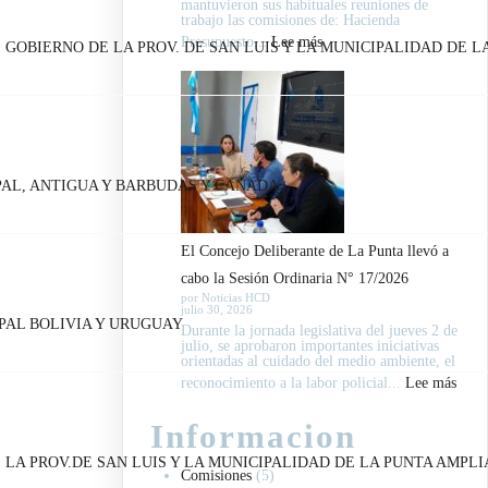
mantuvieron sus habituales reuniones de
Ordinar
trabajo las comisiones de: Hacienda
N°
:
Presupuesto...
Lee más
OBIERNO DE LA PROV. DE SAN LUIS Y LA MUNICIPALIDAD DE LA
18/202
El
Concejo
Deliberante
de
La
PAL, ANTIGUA Y BARBUDAS Y CANADA
Punta
avanzó
El Concejo Deliberante de La Punta llevó a
en
cabo la Sesión Ordinaria N° 17/2026
agenda
por Noticias HCD
julio 30, 2026
legislativa
PAL BOLIVIA Y URUGUAY
Durante la jornada legislativa del jueves 2 de
y
julio, se aprobaron importantes iniciativas
orientadas al cuidado del medio ambiente, el
trabajo
:
reconocimiento a la labor policial...
Lee más
de
El
comisiones
Informacion
Conc
LA PROV.DE SAN LUIS Y LA MUNICIPALIDAD DE LA PUNTA AMPL
Delib
Comisiones
(5)