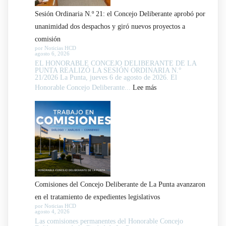
Sesión Ordinaria N.º 21: el Concejo Deliberante aprobó por
unanimidad dos despachos y giró nuevos proyectos a
comisión
por Noticias HCD
agosto 6, 2026
EL HONORABLE CONCEJO DELIBERANTE DE LA
PUNTA REALIZÓ LA SESIÓN ORDINARIA N.°
21/2026 La Punta, jueves 6 de agosto de 2026. El
:
Honorable Concejo Deliberante...
Lee más
Sesión
Ordinaria
N.º
21:
el
Concejo
Deliberante
Comisiones del Concejo Deliberante de La Punta avanzaron
aprobó
en el tratamiento de expedientes legislativos
por
por Noticias HCD
agosto 4, 2026
unanimidad
Las comisiones permanentes del Honorable Concejo
dos