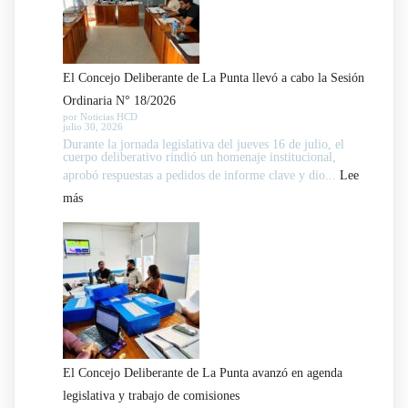
El Concejo Deliberante de La Punta llevó a cabo la Sesión
Ordinaria N° 18/2026
por Noticias HCD
julio 30, 2026
Durante la jornada legislativa del jueves 16 de julio, el
cuerpo deliberativo rindió un homenaje institucional,
aprobó respuestas a pedidos de informe clave y dio...
Lee
:
más
El
Concejo
Deliberante
de
La
Punta
llevó
El Concejo Deliberante de La Punta avanzó en agenda
a
legislativa y trabajo de comisiones
cabo