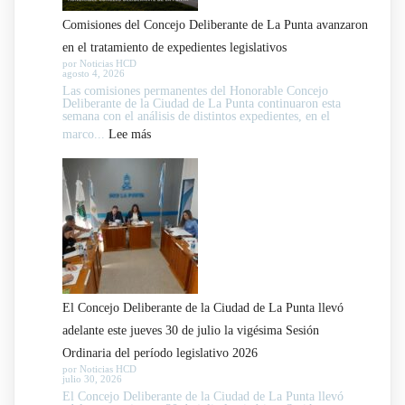
Comisiones del Concejo Deliberante de La Punta avanzaron
en el tratamiento de expedientes legislativos
por Noticias HCD
agosto 4, 2026
Las comisiones permanentes del Honorable Concejo
Deliberante de la Ciudad de La Punta continuaron esta
semana con el análisis de distintos expedientes, en el
:
marco...
Lee más
Comisiones
del
Concejo
Deliberante
de
La
Punta
El Concejo Deliberante de la Ciudad de La Punta llevó
avanzaron
adelante este jueves 30 de julio la vigésima Sesión
en
Ordinaria del período legislativo 2026
el
por Noticias HCD
julio 30, 2026
tratamiento
El Concejo Deliberante de la Ciudad de La Punta llevó
de