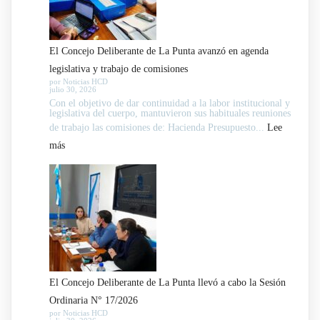
La
Punta
llevó
El Concejo Deliberante de La Punta avanzó en agenda
a
legislativa y trabajo de comisiones
cabo
por Noticias HCD
julio 30, 2026
la
Con el objetivo de dar continuidad a la labor institucional y
Sesión
legislativa del cuerpo, mantuvieron sus habituales reuniones
de trabajo las comisiones de: Hacienda Presupuesto...
Ordinaria
Lee
:
más
N°
El
18/2026
Concejo
Deliberante
de
La
Punta
avanzó
El Concejo Deliberante de La Punta llevó a cabo la Sesión
en
Ordinaria N° 17/2026
agenda
por Noticias HCD