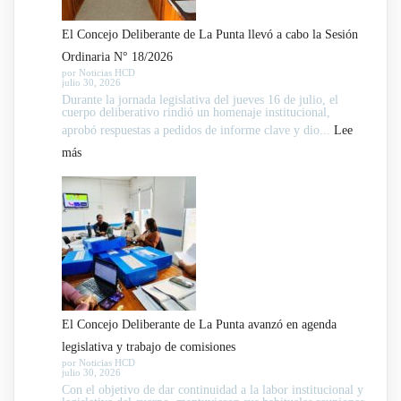
El Concejo Deliberante de La Punta llevó a cabo la Sesión
Ordinaria N° 18/2026
por Noticias HCD
julio 30, 2026
Durante la jornada legislativa del jueves 16 de julio, el
cuerpo deliberativo rindió un homenaje institucional,
aprobó respuestas a pedidos de informe clave y dio...
Lee
:
más
El
Concejo
Deliberante
de
La
Punta
llevó
El Concejo Deliberante de La Punta avanzó en agenda
a
legislativa y trabajo de comisiones
cabo
por Noticias HCD
julio 30, 2026
la
Con el objetivo de dar continuidad a la labor institucional y
Sesión