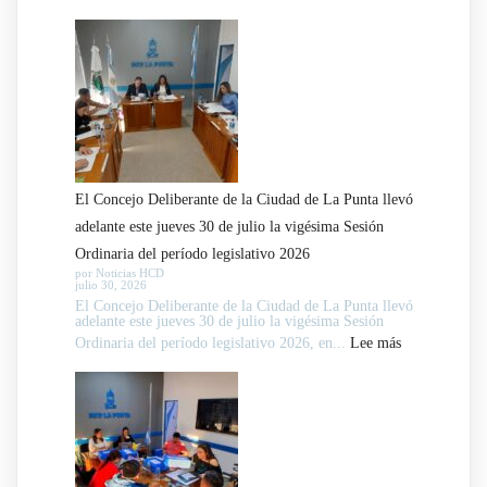
y
Comisiones
giró
del
nuevos
Concejo
proyectos
Deliberante
a
de
comisión
La
Punta
El Concejo Deliberante de la Ciudad de La Punta llevó
avanzaron
adelante este jueves 30 de julio la vigésima Sesión
en
Ordinaria del período legislativo 2026
el
por Noticias HCD
julio 30, 2026
tratamiento
El Concejo Deliberante de la Ciudad de La Punta llevó
de
adelante este jueves 30 de julio la vigésima Sesión
:
Ordinaria del período legislativo 2026, en...
expedientes
Lee más
El
legislativos
Concejo
Deliberante
de
la