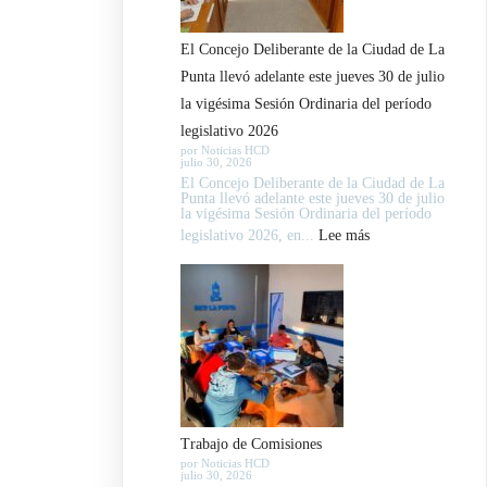
La
Punta
El Concejo Deliberante de la Ciudad de La
avanzaron
Punta llevó adelante este jueves 30 de julio
en
la vigésima Sesión Ordinaria del período
el
legislativo 2026
tratamiento
por Noticias HCD
julio 30, 2026
de
El Concejo Deliberante de la Ciudad de La
expedientes
Punta llevó adelante este jueves 30 de julio
la vigésima Sesión Ordinaria del período
legislativos
:
legislativo 2026, en...
Lee más
El
Concejo
Deliberante
de
la
Ciudad
de
Trabajo de Comisiones
La
por Noticias HCD
julio 30, 2026
Punta