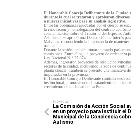
El Honorable Concejo Deliberante de la Ciudad d
durante la cual se trataron y aprobaron diversos
a nuevas iniciativas para su análisis legislativo.
Entre las ordenanzas aprobadas por el cuerpo se encu
la renovación y homologación del contrato con Sitio
concientización sobre el Trastorno del Espectro Auti
Asimismo, se aprobó una Declaración de Interés par
Malvinas, reconociendo la importancia de mantener 
nacional.
Durante la sesión también tomaron estado parlamenta
comisiones. Entre ellos, un proyecto de ordenanza pa
Ley Nacional N.° 27.674.
Además, ingresaron proyectos de resolución vinculados
sectores de la ciudad, incluyendo la zona de contin
planta cloacal. También se presentó una iniciativa des
impulsadas en la provincia.
El Honorable Concejo Deliberante continúa desarroll
institucional, promoviendo el tratamiento de iniciati
crecimiento de la ciudad de La Punta.
Previous
La Comisión de Acción Social a
en un proyecto para instituir el D
Municipal de la Conciencia sobre
Autismo