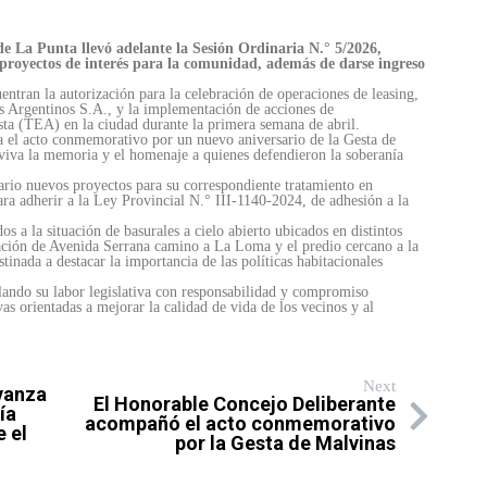
e La Punta llevó adelante la Sesión Ordinaria N.° 5/2026,
 proyectos de interés para la comunidad, además de darse ingreso
entran la autorización para la celebración de operaciones de leasing,
s Argentinos S.A., y la implementación de acciones de
sta (TEA) en la ciudad durante la primera semana de abril.
a el acto conmemorativo por un nuevo aniversario de la Gesta de
viva la memoria y el homenaje a quienes defendieron la soberanía
rio nuevos proyectos para su correspondiente tratamiento en
ra adherir a la Ley Provincial N.° III-1140-2024, de adhesión a la
 a la situación de basurales a cielo abierto ubicados en distintos
uación de Avenida Serrana camino a La Loma y el predio cercano a la
tinada a destacar la importancia de las políticas habitacionales
ando su labor legislativa con responsabilidad y compromiso
vas orientadas a mejorar la calidad de vida de los vecinos y al
Next
vanza
El Honorable Concejo Deliberante
ía
acompañó el acto conmemorativo
 el
por la Gesta de Malvinas