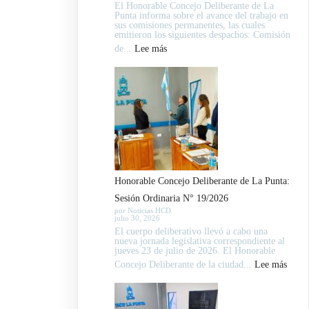
El Honorable Concejo Deliberante de La
llevó
Punta informa sobre el avance del trabajo en
sus comisiones permanentes, las cuales
adelante
emitieron los siguientes despachos: Comisión
este
:
de...
Lee más
jueves
Trabajo
30
de
de
Comisiones
julio
la
vigésima
Sesión
Honorable Concejo Deliberante de La Punta:
Ordinaria
Sesión Ordinaria N° 19/2026
del
por Noticias HCD
julio 30, 2026
período
El cuerpo deliberativo llevó a cabo una
legislativo
nueva jornada legislativa correspondiente al
jueves 23 de julio de 2026. El Honorable
2026
:
Concejo Deliberante de la ciudad...
Lee más
Honor
Conce