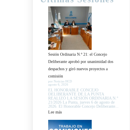
Sesión Ordinaria N.º 21: el Concejo
Deliberante aprobó por unanimidad dos
despachos y giró nuevos proyectos a
comisión
por Noticias HCD
agosto 6, 2026
EL HONORABLE CONCEJO
DELIBERANTE DE LA PUNTA
REALIZÓ LA SESIÓN ORDINARIA N.°
21/2026 La Punta, jueves 6 de agosto de
2026. El Honorable Concejo Deliberante...
:
Lee más
Sesión
Ordinaria