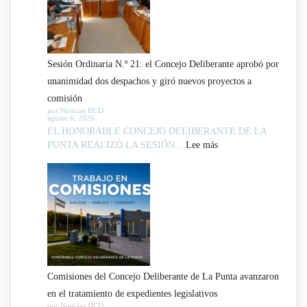
Sesión Ordinaria N.º 21: el Concejo Deliberante aprobó por
unanimidad dos despachos y giró nuevos proyectos a
comisión
por Noticias HCD
agosto 6, 2026
EL HONORABLE CONCEJO DELIBERANTE DE LA
:
PUNTA REALIZÓ LA SESIÓN...
Lee más
Sesión
Ordinaria
N.º
21:
el
Concejo
Deliberante
Comisiones del Concejo Deliberante de La Punta avanzaron
aprobó
en el tratamiento de expedientes legislativos
por
por Noticias HCD