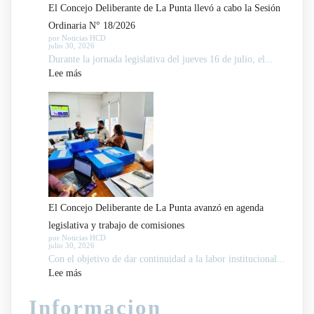
El Concejo Deliberante de La Punta llevó a cabo la Sesión
Ordinaria N° 18/2026
por Noticias HCD
julio 30, 2026
Durante la jornada legislativa del jueves 16 de julio, el...
:
Lee más
El
Concejo
Deliberante
de
La
Punta
llevó
El Concejo Deliberante de La Punta avanzó en agenda
a
legislativa y trabajo de comisiones
cabo
por Noticias HCD
julio 30, 2026
la
Con el objetivo de dar continuidad a la labor institucional...
Sesión
:
Lee más
Ordinaria
El
N°
Informacion
Concejo