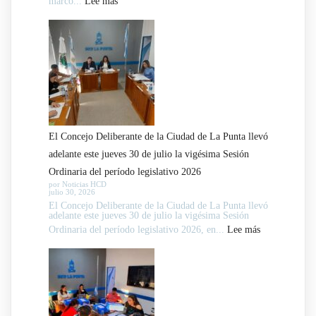
:
marco...
Lee más
y
Comisiones
giró
del
nuevos
Concejo
proyectos
Deliberante
a
de
comisión
La
Punta
El Concejo Deliberante de la Ciudad de La Punta llevó
avanzaron
adelante este jueves 30 de julio la vigésima Sesión
en
Ordinaria del período legislativo 2026
el
por Noticias HCD
julio 30, 2026
tratamiento
El Concejo Deliberante de la Ciudad de La Punta llevó
de
adelante este jueves 30 de julio la vigésima Sesión
:
Ordinaria del período legislativo 2026, en...
expedientes
Lee más
El
legislativos
Concejo
Deliberante
de