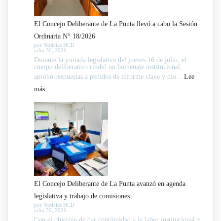
El Concejo Deliberante de La Punta llevó a cabo la Sesión
Ordinaria N° 18/2026
por Noticias HCD
julio 30, 2026
Durante la jornada legislativa del jueves 16 de julio, el
cuerpo deliberativo rindió un homenaje institucional,
aprobó respuestas a pedidos de informe clave y dio...
Lee
:
más
El
Concejo
Deliberante
de
La
Punta
llevó
El Concejo Deliberante de La Punta avanzó en agenda
a
legislativa y trabajo de comisiones
cabo
por Noticias HCD
julio 30, 2026
la
Con el objetivo de dar continuidad a la labor institucional y